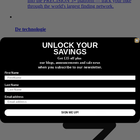
into the PRECISION 3+ platform — track your bike
through the world's largest finding network.
De technologie
Onder de kap.
UNLOCK YOUR
SAVINGS
Get £15 off plus
our blogs, announcements and sale news
Waarom trainen met vermogen?
when you subscribe to our newsletter.
First Name
Vermogensmeters zijn niet alleen hulpmiddelen voor de
elites.
Last Name
Vind Een Dealer
Email address
Zoek een dealer of retailpartner bij u in de buurt.
SIGN ME UP!