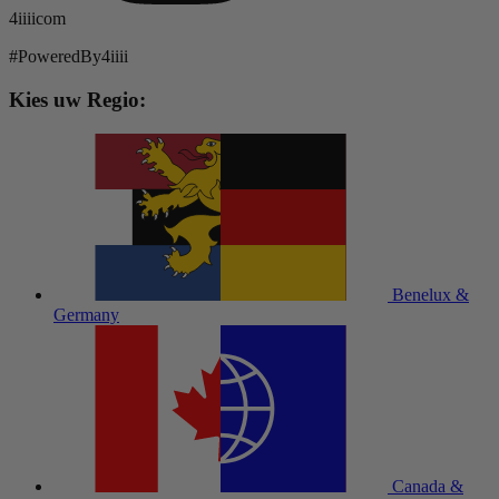
4iiiicom
#PoweredBy4iiii
Kies uw Regio:
Benelux &
Germany
Canada &