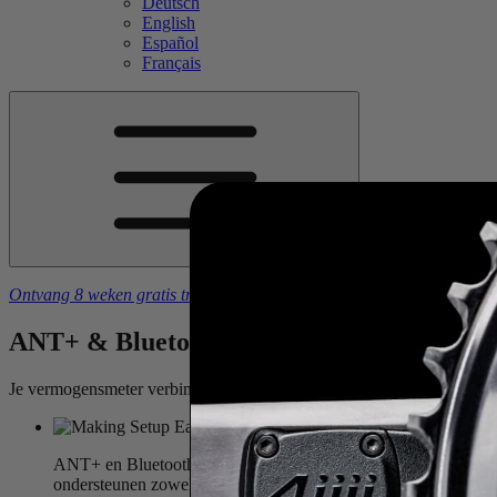
Deutsch
English
Español
Français
Ontvang 8 weken gratis trainingsschema's
bij aankoop van een
4iiii
-
ANT+ & Bluetooth Smart
Je vermogensmeter verbinden met vrijwel alles.
ANT+ en Bluetooth Smart maken het mogelijk om je vermogensmet
ondersteunen zowel ANT+ als Bluetooth, waardoor je meerdere o