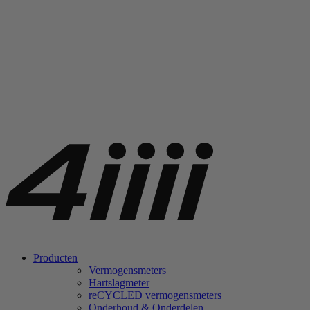
Producten
Vermogensmeters
Hartslagmeter
re
CYCLED vermogensmeters
Onderhoud & Onderdelen