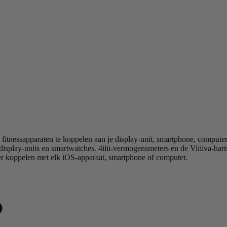
 fitnessapparaten te koppelen aan je display-unit, smartphone, compute
e display-units en smartwatches. 4iiii-vermogensmeters en de Viiiiva-h
er koppelen met elk iOS-apparaat, smartphone of computer.