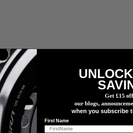
UNLOCK
vermogensmeter
SAVI
Get £15 of
our blogs, announceme
when you subscribe t
First Name
er en/of hartslagmeter snel en naadloos te verbinden met je smartpho
pties hebt om je gegevens in real-time te bekijken.