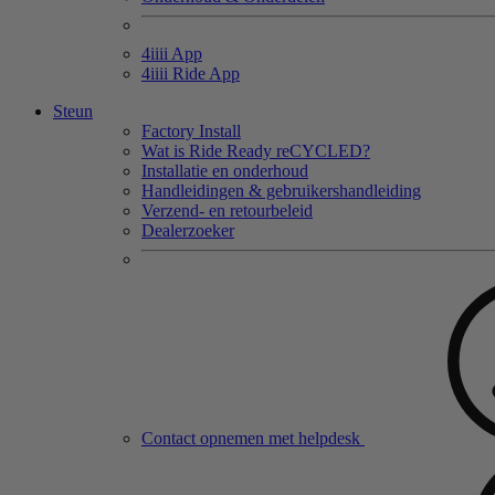
4
iiii
App
4
iiii
Ride App
Steun
Factory Install
Wat is Ride Ready reCYCLED?
Installatie en onderhoud
Handleidingen & gebruikershandleiding
Verzend- en retourbeleid
Dealerzoeker
Contact opnemen met helpdesk