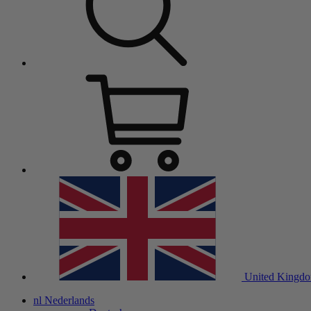
United Kingd
nl
Nederlands