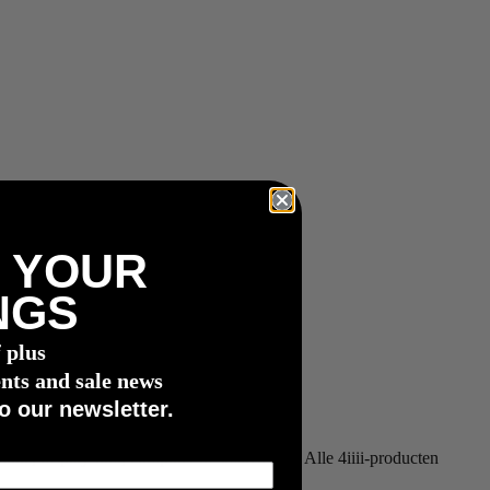
 YOUR
NGS
f plus
nts and sale news
o our newsletter.
ne, display-unit, computer of smartwatch. Alle 4iiii-producten