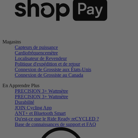
Magasins
Capteurs de puissance
Cardiofréquencemètre
Localisateur de Revendeur
Politique d'expédition et de retour
Connexion de Grossiste aux États-Unis
Connexion de Grossiste au Canada
En Apprendre Plus
PRECISION 3+ Wattmètre
PRECISION 3+ Wattmètre
Durabilité
JOIN Cycling App
ANT+ et Bluetooth Smart
Qu'est-ce que le Ride Ready reCYCLED ?
Base de connaissances de support et FAQ