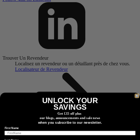
Trouver Un Revendeur
Localisez un revendeur ou un détaillant près de chez vous.
Localisateur de Revendeur
UNLOCK YOUR
SAVINGS
Get £15 off plus
our blogs, announcements and sale news
when you subscribe to our newsletter.
Quoi De Neuf ?
First Name
Abonnez-vous à notre newsletter pour découvrir nos derniers
produits, profiter de cadeaux exclusifs et plus encore.