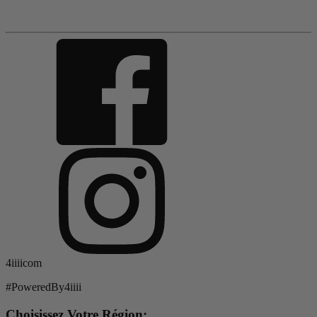
4iiiicom
#PoweredBy4iiii
Choisissez Votre Région: