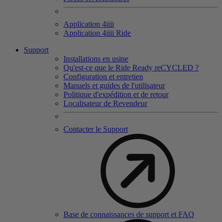
Application 4
iiii
Application 4
iiii
Ride
Support
Installations en usine
Qu'est-ce que le Ride Ready reCYCLED ?
Configuration et entretien
Manuels et guides de l'utilisateur
Politique d'expédition et de retour
Localisateur de Revendeur
Contacter le Support
Base de connaissances de support et FAQ