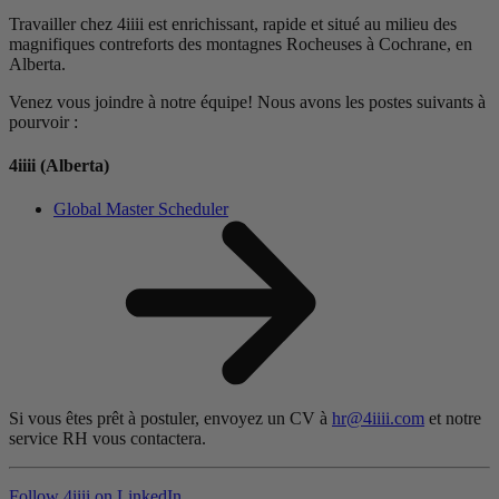
Travailler chez 4iiii est enrichissant, rapide et situé au milieu des
magnifiques contreforts des montagnes Rocheuses à Cochrane, en
Alberta.
Venez vous joindre à notre équipe! Nous avons les postes suivants à
pourvoir :
4
iiii
(Alberta)
Global Master Scheduler
Si vous êtes prêt à postuler, envoyez un CV à
hr@4iiii.com
et notre
service RH vous contactera.
Follow 4
iiii
on LinkedIn