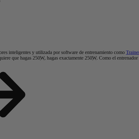
res inteligentes y utilizada por software de entrenamiento como
Train
equiere que hagas 250
W
, hagas exactamente 250
W
. Como el entrenador 