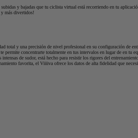
 subidas y bajadas que tu ciclista virtual está recorriendo en tu aplicac
s y más divertidos!
idad total y una precisión de nivel profesional en su configuración de 
va te permite concentrarte totalmente en tus intervalos en lugar de en tu
 intensas de sudor, está hecho para resistir los rigores del entrenamien
amiento favorita, el Viiiiva ofrece los datos de alta fidelidad que nece