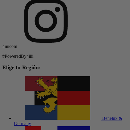
4iiiicom
#PoweredBy4iiii
Elige tu Región:
Benelux &
Germany