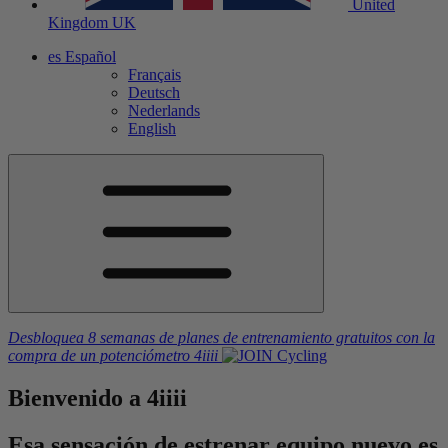
United
Kingdom
UK
es
Español
Français
Deutsch
Nederlands
English
Desbloquea 8 semanas de planes de entrenamiento gratuitos
con la
compra de un potenciómetro
4iiii
Bienvenido
a
4iiii
Esa sensación de estrenar equipo nuevo es