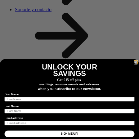
Soporte y contacto
UNLOCK YOUR
Tech & Tips
SAVINGS
Get £15 off plus
our blogs, announcements and sale news
when you subscribe to our newsletter.
First Name
Last Name
Email address
Más
SIGN ME UP!
Encontrar Un Distribuidor