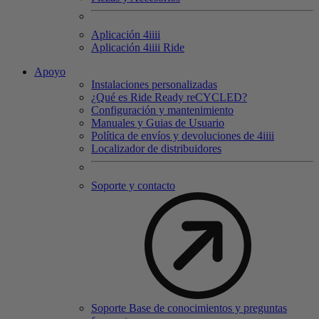
Aplicación 4
iiii
Aplicación 4
iiii
Ride
Apoyo
Instalaciones personalizadas
¿Qué es Ride Ready reCYCLED?
Configuración y mantenimiento
Manuales y Guias de Usuario
Política de envíos y devoluciones de 4iiii
Localizador de distribuidores
Soporte y contacto
Soporte Base de conocimientos y preguntas