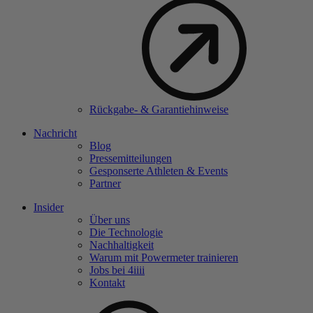
Rückgabe- & Garantiehinweise
Nachricht
Blog
Pressemitteilungen
Gesponserte Athleten & Events
Partner
Insider
Über uns
Die Technologie
Nachhaltigkeit
Warum mit Powermeter trainieren
Jobs bei 4
iiii
Kontakt