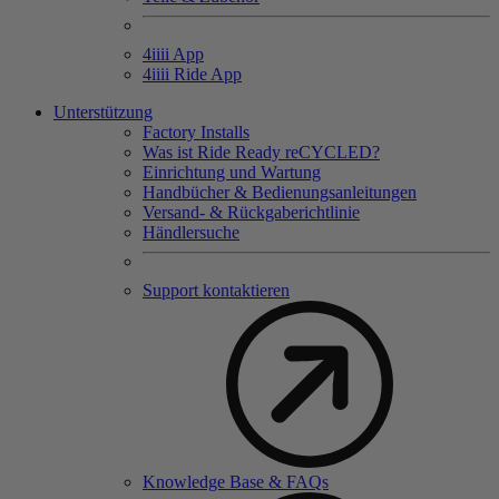
4
iiii
App
4
iiii
Ride App
Unterstützung
Factory Installs
Was ist Ride Ready reCYCLED?
Einrichtung und Wartung
Handbücher & Bedienungsanleitungen
Versand- & Rückgaberichtlinie
Händlersuche
Support kontaktieren
Knowledge Base & FAQs