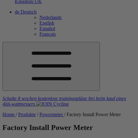
Kingdom
UK
de
Deutsch
Nederlands
English
Español
Français
Schalte 8 wochen kostenlose trainingspläne frei
beim kauf eines
4iiii
-wattmessers
Home
/
Produkte
/
Powermeter
/
Factory Install Power Meter
Factory Install Power Meter