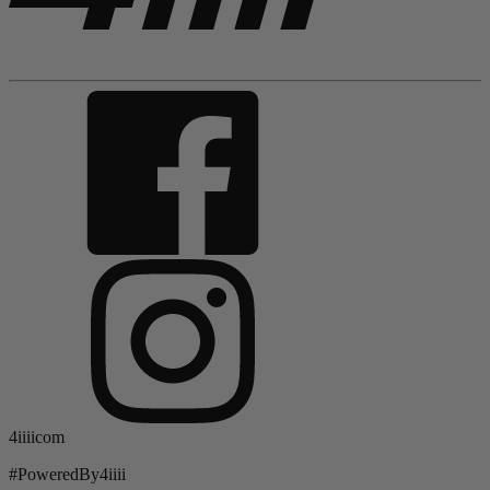
4iiiicom
#PoweredBy4iiii