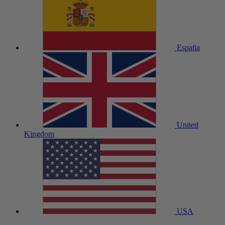
España
United
Kingdom
USA